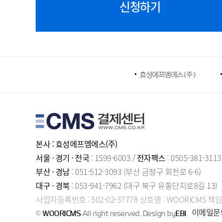
신청하기
효성에프엠에스(주)
본사 : 효성에프엠에스(주)
서울 · 경기 · 전국
: 1599-6003 /
전자팩스
: 0505-381-3113
부산 · 경남
: 051-512-3093 (부산 금정구 회천로 6-6)
대구 · 경북
: 053-941-7962 (대구 북구 유통단지로8길 13)
사업자등록번호 : 502-02-37778 상호명 : WOORICMS 
이메일문의:
©
WOORICMS
All right reserved.
Design by
EBI
.