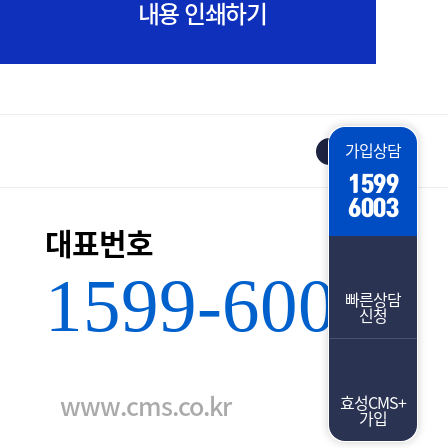
내용 인쇄하기
가입상담
TOP
1599
6003
대표번호
1599-6003
빠른상담
신청
www.cms.co.kr
효성CMS+
가입