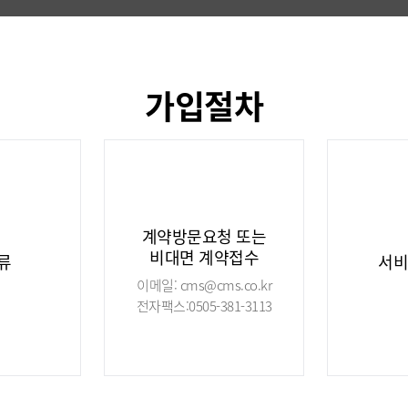
가입절차
계약방문요청 또는
비대면 계약접수
류
서비
이메일: cms@cms.co.kr
전자팩스:0505-381-3113