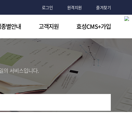
로그인
원격지원
즐겨찾기
업종별안내
고객지원
효성CMS+가입
원/협회/단체
빠른상담신청
서류 및 가입절차
망이음 시설
질문과답변
가입신청
양/본인부담금
FAQ
유일의 서비스입니다.
세무사
자료실
회계사
공지사항
노무사
온라인창구
행/용역
이용기관 로그인
대/할부
프랜차이즈
T 서비스