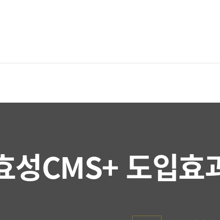
효성CMS+ 도입효