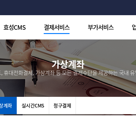
효성CMS
결제서비스
부가서비스
효성CMS+
CMS자동이체
비대면 간편동의
후
효성CMS+장점
신용카드결제
전자세금계산서
희
가상계좌
서비스제휴사
휴대폰결제
현금영수증
요
, 휴대전화결제, 가상계좌 등 모든 결제수단을 제공하는 국내 
가상계좌
기부금영수증
실시간CMS
실시간계좌조회
청구결제
다계좌정산
ARS후원
대
상계좌
실시간CMS
청구결제
임
I